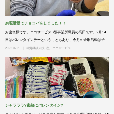
余暇活動でチョコパをしました！！
お疲れ様です。ニコサービスB型事業所職員の高田です。2月14
日はバレンタインデーということもあり、今月の余暇活動はチョ
コパをする
2025.02.21
就労継続支援B型・ニコサービス
シャラララ?素敵にバレンタイン?