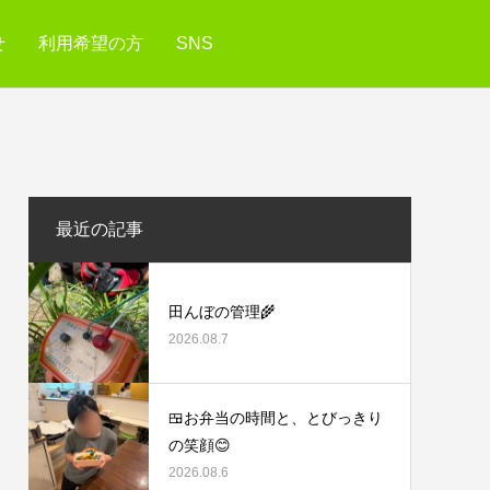
せ
利用希望の方
SNS
最近の記事
田んぼの管理🌾
2026.08.7
🍱お弁当の時間と、とびっきり
の笑顔😊
2026.08.6