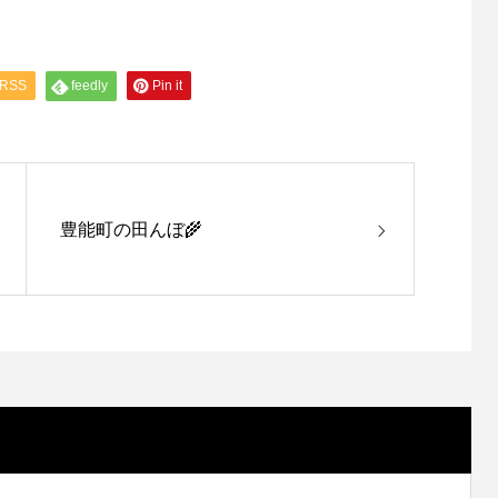
RSS
feedly
Pin it
豊能町の田んぼ🌾