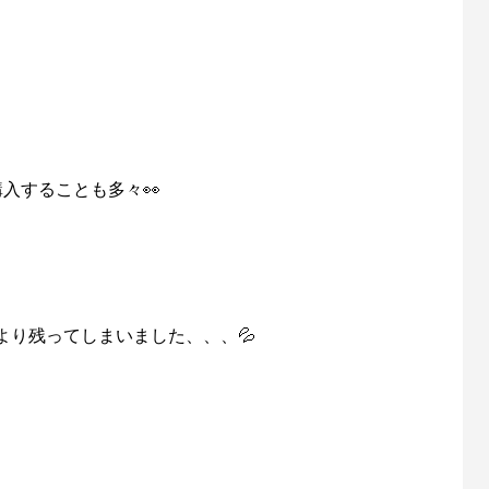
入することも多々👀
より残ってしまいました、、、💦