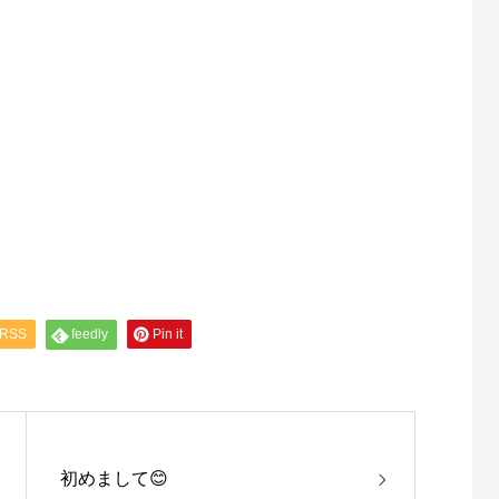
RSS
feedly
Pin it
初めまして😊