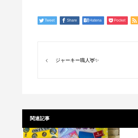
Tweet
Share
Hatena
Pocket
ジャーキー職人🦌✨
関連記事