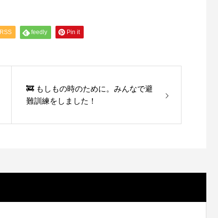
RSS
feedly
Pin it
🚒 もしもの時のために。みんなで避
難訓練をしました！