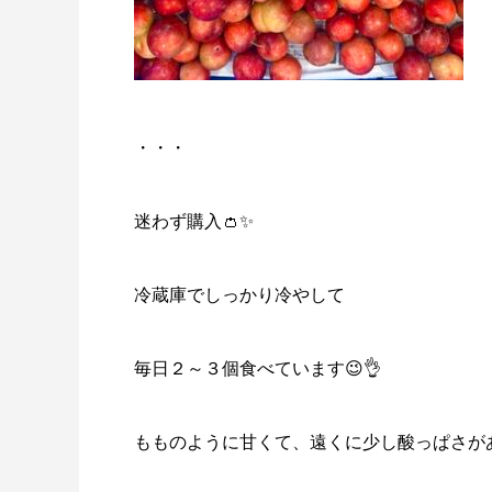
・・・
迷わず購入👛✨
冷蔵庫でしっかり冷やして
毎日２～３個食べています😉👌
もものように甘くて、遠くに少し酸っぱさが