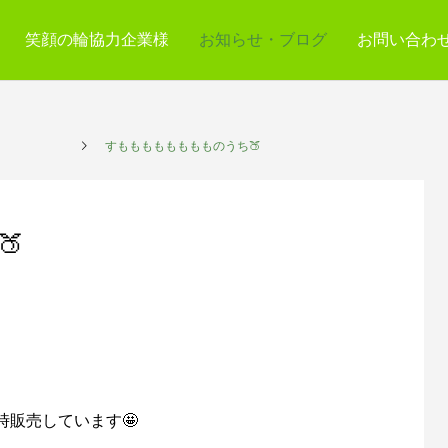
笑顔の輪協力企業様
お知らせ・ブログ
お問い合わ
プレイス
すもももももももものうち🍑

販売しています🤩