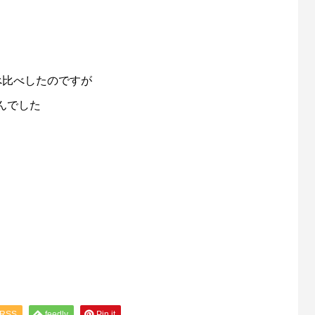
べ比べしたのですが
んでした
RSS
feedly
Pin it