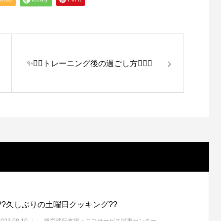
✨🏋️‍♀️トレーニング後の過ごし方🏋️‍♀️✨
?‍?久しぶりの土曜日クッキング?‍?
2023.08.10
就労移行支援・ニコサービス城東センター