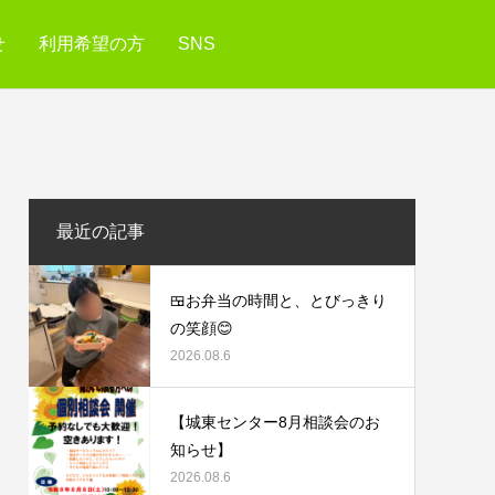
せ
利用希望の方
SNS
最近の記事
🍱お弁当の時間と、とびっきり
の笑顔😊
2026.08.6
【城東センター8月相談会のお
知らせ】
2026.08.6