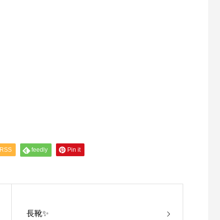
RSS
feedly
Pin it
長靴✨