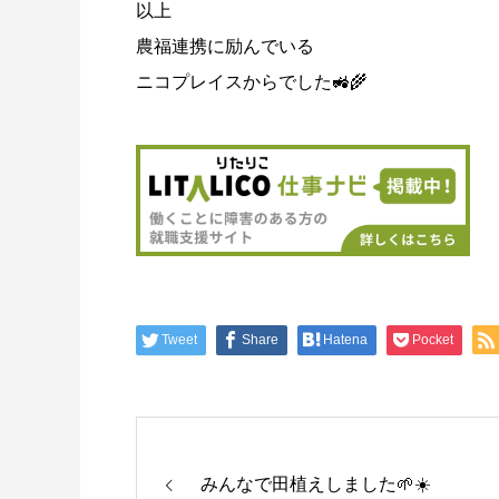
以上
農福連携に励んでいる
ニコプレイスからでした🚜🌾
Tweet
Share
Hatena
Pocket
みんなで田植えしました🌱☀️