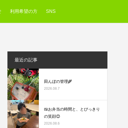
せ
利用希望の方
SNS
最近の記事
田んぼの管理🌾
2026.08.7
🍱お弁当の時間と、とびっきり
の笑顔😊
2026.08.6