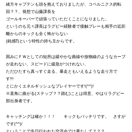
緒方キャプテンも頭を抱えておりましたが、コペルニクス的転
回？？、発想で山藤課長を
ゴールキーパーで頑張っていただくことになりました。
というのも元々課長はラグビー経験者で接触プレーも相手の近距
離からのキックも全く怖がらない
(鈍感⁉)という特性の持ち主からです。
因みにＦＷとしての短所は緩やかな曲線や放物線のようなカーブ
が走れない、スピードに緩急がつけれない、
ただひたすら真っすぐ走る、暴走ともいえるような走り方で
す!!!
とにかくエネルギッシュなプレイヤーです!(^^)!
※直角に曲がる(ステップ？？踏む)ことは得意、やはりラグビー
部出身者です。
キャッチングは確か！！！ キックもバッチリです。 さすが
です(^^)/
ということで先日行われた交流会では果たして？？？