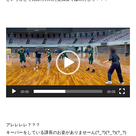
動
画
プ
レ
ー
ヤ
ー
00:00
00:05
アレレレレ？？？
キーパーをしている課長のお姿がありませーん(?_?)(?_?)(?_?)