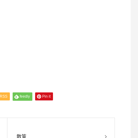
RSS
feedly
Pin it
散策