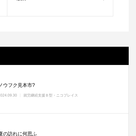
ノウフク見本市?
2024.09.30
就労継続支援Ｂ型・ニコプレイス
夏の訪れに何思ふ