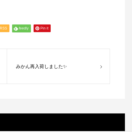
RSS
feedly
Pin it
みかん再入荷しました✨