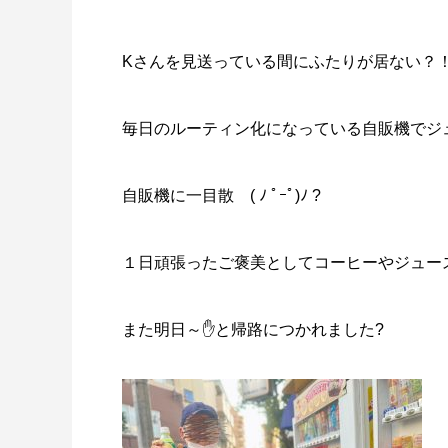
Kさんを見送っている間にふたりが居ない？
毎日のルーティン化になっている自販機でジ
自販機に一目散 ( ﾉ ﾟｰﾟ)ﾉ ?
１日頑張ったご褒美としてコーヒーやジュー
また明日～✋と帰路につかれました?