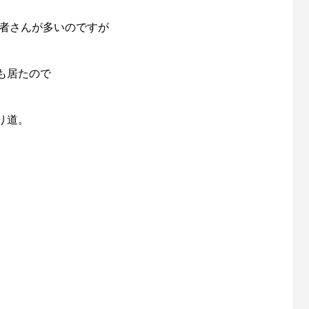
用者さんが多いのですが
も居たので
り道。