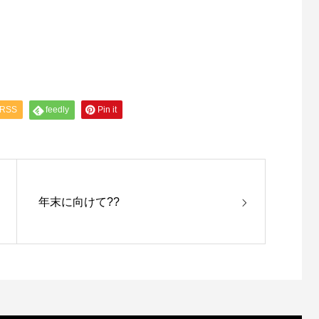
RSS
feedly
Pin it
年末に向けて??