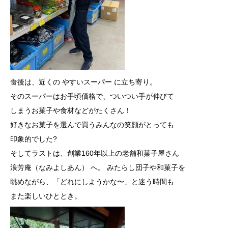
食後は、近くの やすいスーパー に立ち寄り。
そのスーパーは
お手頃価格で、ついつい手が伸びて
しまうお菓子や食材などがたくさん！
好きなお菓子を選んで買うみんなの笑顔がとっても
印象的でした?
そしてラストは、創業160年以上の老舗和菓子屋さん
浪芳庵（なみよしあん） へ。 みたらし団子や和菓子を
眺めながら、
「どれにしようかな〜」と迷う時間も
また楽しいひととき。