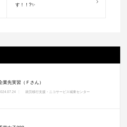
す！！?✨
企業先実習（Ｆさん）
2024.07.24
就労移行支援・ニコサービス城東センター