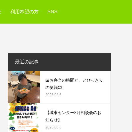
せ
利用希望の方
SNS
最近の記事
🍱お弁当の時間と、とびっきり
の笑顔😊
2026.08.6
【城東センター8月相談会のお
知らせ】
2026.08.6