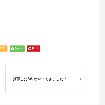
RSS
feedly
Pin it
就職した3名がやってきました！