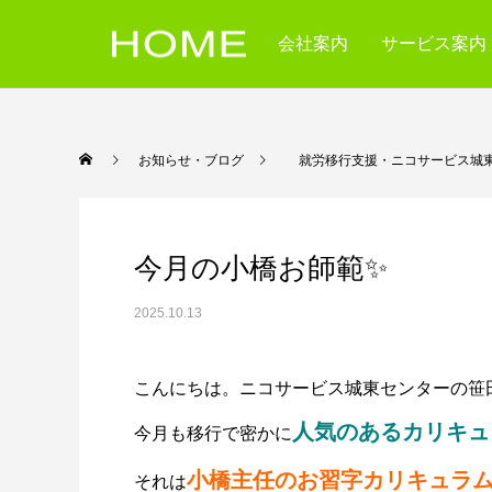
会社案内
サービス案内
お知らせ・ブログ
就労移行支援・ニコサービス城
今月の小橋お師範✨
2025.10.13
こんにちは。ニコサービス城東センターの笹
人気のあるカリキュ
今月も移行で密かに
小橋主任のお習字カリキュラ
それは