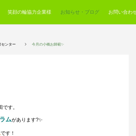
笑顔の輪協力企業様
お知らせ・ブログ
お問い合わ
東センター
今月の小橋お師範✨
田です。
ラム
があります?✨
ム
です！