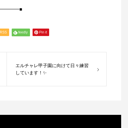
━━━━━■
RSS
feedly
Pin it
エルチャレ甲子園に向けて日々練習
しています！✨