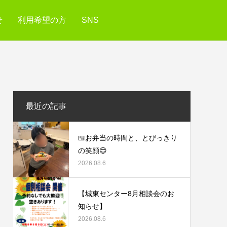
せ
利用希望の方
SNS
最近の記事
🍱お弁当の時間と、とびっきり
の笑顔😊
2026.08.6
【城東センター8月相談会のお
知らせ】
2026.08.6