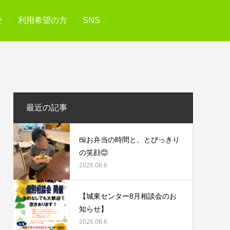
せ
利用希望の方
SNS
最近の記事
🍱お弁当の時間と、とびっきり
の笑顔😊
2026.08.6
【城東センター8月相談会のお
知らせ】
2026.08.6