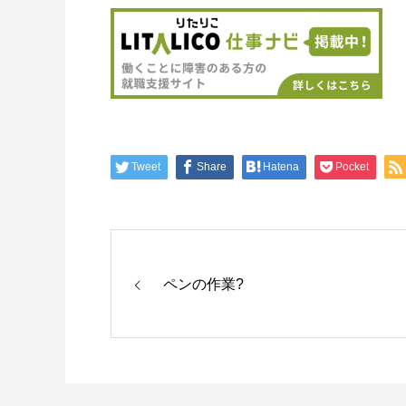
Tweet
Share
Hatena
Pocket
ペンの作業?