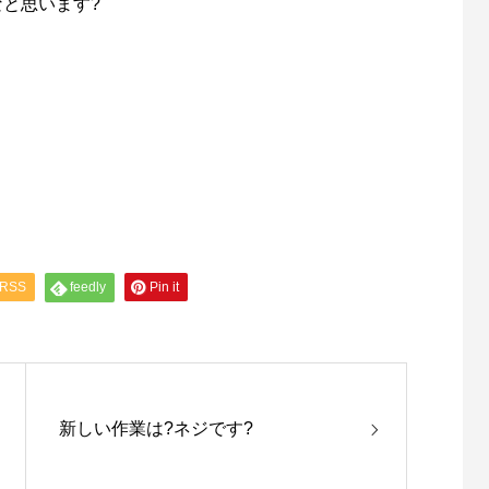
と思います?
RSS
feedly
Pin it
新しい作業は?ネジです?