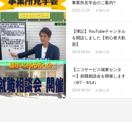
事業所見学会のご案内?
2025.12.26
お知らせ
【簿記】YouTubeチャンネル
を開設しました【初心者大歓
迎】
2024.09.04
お知らせ
【ニコサービス城東センタ
ー】就職相談会を開催します
（9/7・9/14）
2024.09.04
お知らせ