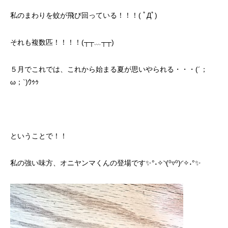
私のまわりを蚊が飛び回っている！！！( ﾟДﾟ)
それも複数匹！！！！(┬┬﹏┬┬)
５月でこれでは、これから始まる夏が思いやられる・・・(´；
ω；`)ｳｩｩ
ということで！！
私の強い味方、オニヤンマくんの登場です✨°˖✧◝(⁰▿⁰)◜✧˖°✨