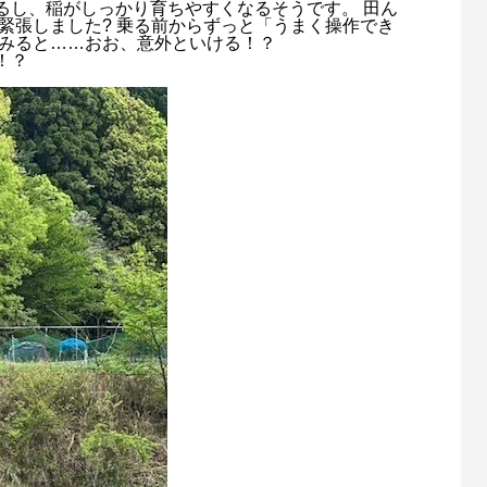
るし、稲がしっかり育ちやすくなるそうです。 田ん
緊張しました? 乗る前からずっと「うまく操作でき
てみると……おお、意外といける！？
！？