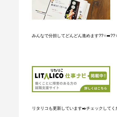
みんなで分担してどんどん進めます??‍♀️‍➡️??‍♀️‍
リタリコも更新しています✒️チェックしてく