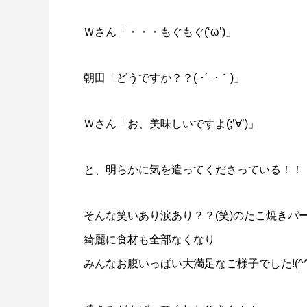
Ｗさん「・・・もぐもぐ(‘ω’)」
朝田「どうですか？？( ･´ｰ･｀)」
Ｗさん「お、美味しいですよ(;’∀’)」
と、明らかに気を遣ってくださっている！！！( ﾟ
そんな笑いあり涙あり？？(笑)のたこ焼きパ
綺麗に食材も全部なくなり
みんなお腹いっぱい大満足なご様子でした!(^^)