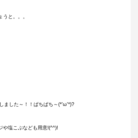
ょうと。。。
ました～！！ぱちぱち～(*’ω’*)?
塩こぶなども用意!(^^)!