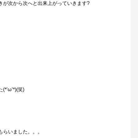
きが次から次へと出来上がっていきます?
ω’*)(笑)
もらいました。。。