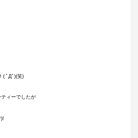
Дﾟ)(笑)
ーティーでしたが
!