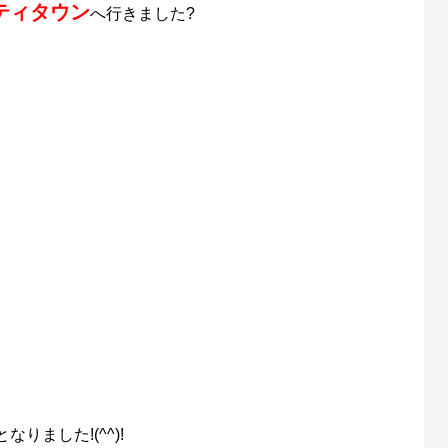
ティタウン
へ行きました?
ました!(^^)!