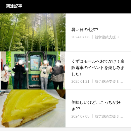
関連記事
暑い日の七夕?
2024.07.08
就労継続支援Ｂ型・ニコプレイス
くずはモールへおでかけ！京
阪電車のイベントを楽しみま
した♪
2025.01.21
就労継続支援Ｂ型・ニコプレイス
美味しいけど…こっちが好
き??
2024.07.05
就労継続支援Ｂ型・ニコプレイス