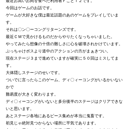
最近お高いお肉を食べた利用者ＦことＴ２です。
今回はゲームのお話です。
ゲームが大好きな僕は最近話題のあのゲームをプレイしていま
す。
それは〇ン〇ーコングリターンズです。
最近ＣＭで見かけるものだからやりたくなっちゃいました。
やってみたら想像の十倍の難しさに心を破壊されかけています。
ぶっちゃけボスより道中のアクションの方がまぁきつい。
現在ステージ３まで進めていますが確実に５０回はミスしてま
す。
大体隠しステージのせいです。
ついでに言ったらこのゲーム、ディ〇ィーコングがいるかいない
かで
難易度が大きく変わります。
ディ〇ィーコングがいないと多分後半のステージはクリアできな
いと思います。
あとステージ各地にあるピース集めが本当に鬼畜です。
初見じゃ絶対見つからない場所に平気であります。