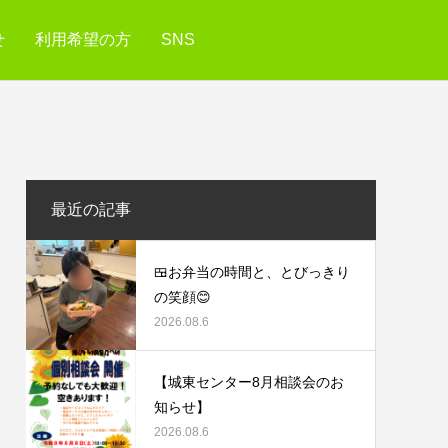
せ
利用希望の方
SNS
最近の記事
🍱お弁当の時間と、とびっきり
の笑顔😊
2026.08.6
【城東センター8月相談会のお
知らせ】
2026.08.6