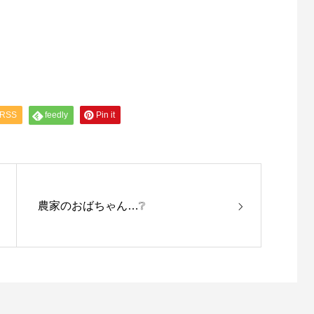
RSS
feedly
Pin it
農家のおばちゃん…❔