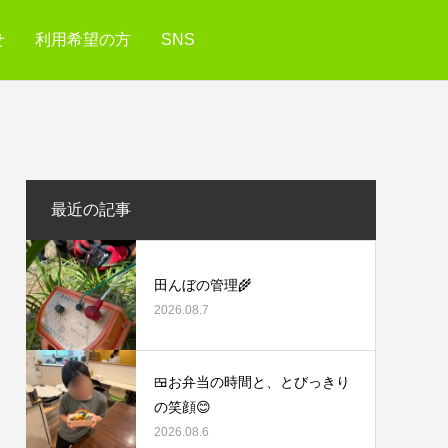
せ
利用希望の方
SNS
最近の記事
田んぼの管理🌾
2026.08.7
🍱お弁当の時間と、とびっきり
の笑顔😊
2026.08.6