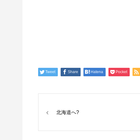
Tweet
Share
Hatena
Pocket
北海道へ?