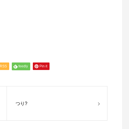
RSS
feedly
Pin it
つり?