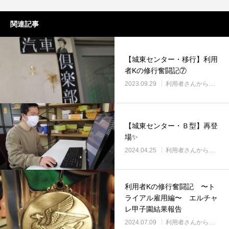
関連記事
【城東センター・移行】利用
者Kの修行奮闘記⑦
2023.09.29
利用者さんから
【城東センター・Ｂ型】再登
場✨
2024.04.25
利用者さんから
利用者Kの修行奮闘記 〜ト
ライアル雇用編〜 エルチャ
レ甲子園結果報告
2024.07.09
利用者さんから