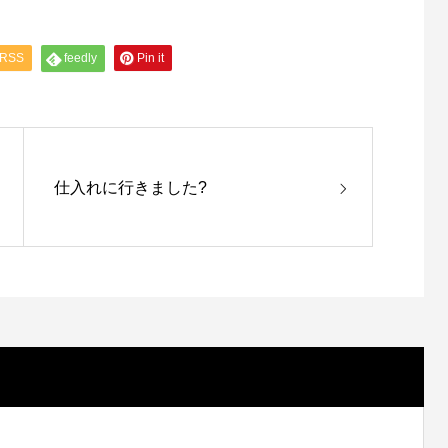
RSS
feedly
Pin it
仕入れに行きました?