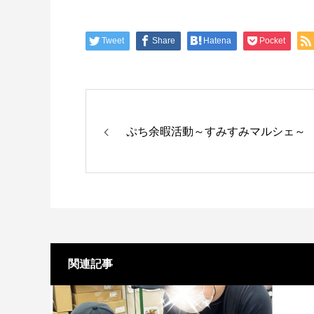
Tweet
Share
Hatena
Pocket
ぷち余暇活動～すみすみマルシェ～
関連記事