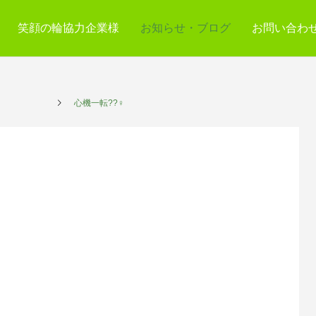
笑顔の輪協力企業様
お知らせ・ブログ
お問い合わ
プレイス
心機一転??️‍♀️