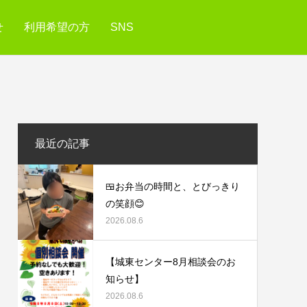
せ
利用希望の方
SNS
最近の記事
🍱お弁当の時間と、とびっきり
の笑顔😊
2026.08.6
【城東センター8月相談会のお
知らせ】
2026.08.6