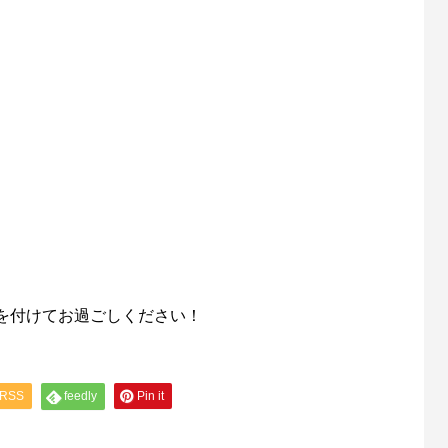
を付けてお過ごしください！
RSS
feedly
Pin it