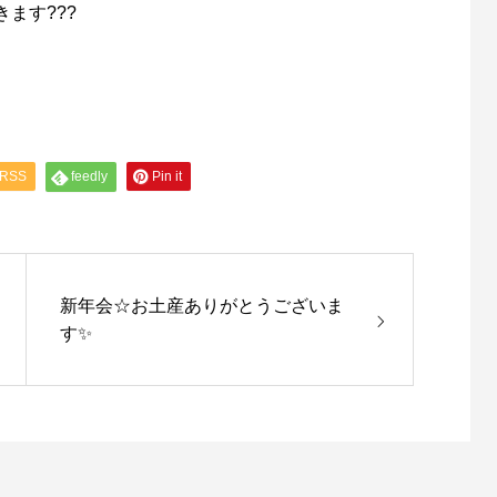
ます???
RSS
feedly
Pin it
新年会☆お土産ありがとうございま
す✨