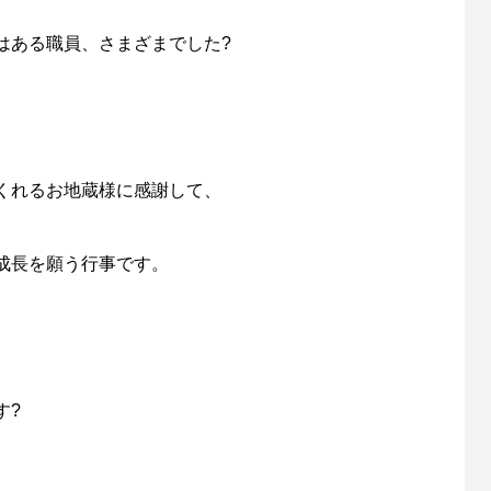
はある職員、さまざまでした?
くれる
お地蔵様
に感謝して、
成長を願う行事です。
す?