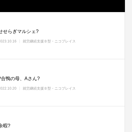
せせらぎマルシェ?
2023.10.16
就労継続支援Ｂ型・ニコプレイス
?合鴨の母、Aさん?
2022.10.20
就労継続支援Ｂ型・ニコプレイス
余暇?