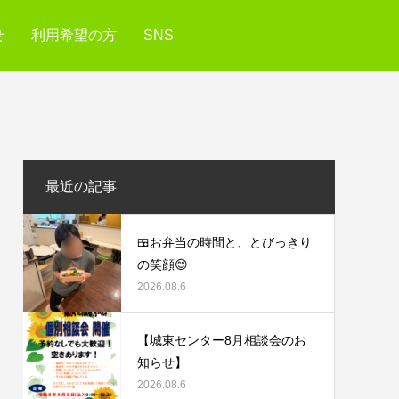
せ
利用希望の方
SNS
最近の記事
🍱お弁当の時間と、とびっきり
の笑顔😊
2026.08.6
【城東センター8月相談会のお
知らせ】
2026.08.6