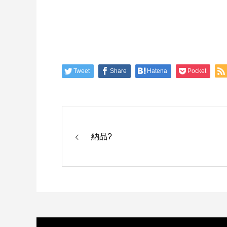
Tweet
Share
Hatena
Pocket
納品?