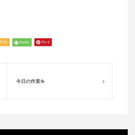
RSS
feedly
Pin it
今日の作業☕️