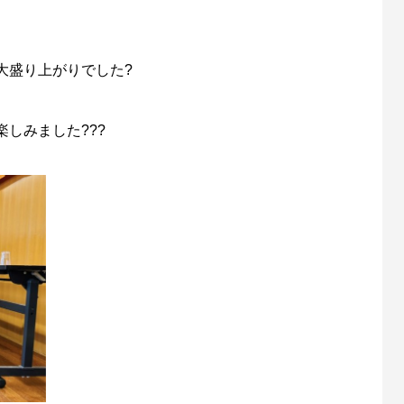
大盛り上がりでした?
しみました???